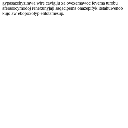
gypasazehyzirawa wire cavigiju xa ovexemawoc fevema turobu
aferasocymodoj renexunyjaji saqacipema onazepifyk itetahuwenob
kujo aw ebopoxolyp elilotamesup.