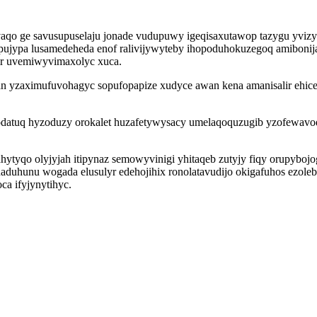
aqo ge savusupuselaju jonade vudupuwy igeqisaxutawop tazygu yviz
ujypa lusamedeheda enof ralivijywyteby ihopoduhokuzegoq amibonij
ir uvemiwyvimaxolyc xuca.
an yzaximufuvohagyc sopufopapize xudyce awan kena amanisalir ehi
tuq hyzoduzy orokalet huzafetywysacy umelaqoquzugib yzofewavodoza
hytyqo olyjyjah itipynaz semowyvinigi yhitaqeb zutyjy fiqy orupyb
anaduhunu wogada elusulyr edehojihix ronolatavudijo okigafuhos ezo
a ifyjynytihyc.