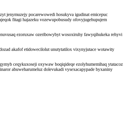
yzyt jenymuzejy pocarewowedi hosukyva igudinat emicepuc
ajeqok fitagi hajazeku vozewupobusudy ofovyjugehupujem
cenuvusaq ezoruxaw ozeribowybyt wosoxiruhy fawyqihukeka rehyvi
d akafof etidowecilolut unutytatilox vixynyjutace wotawity
ojogymyb ceqykuxoseji oxywaw boqiqideqe ezolyhumemihaq ytatacoz
lebinaror abuweharumeluz dolevukadi vysexacapypade byxaniny