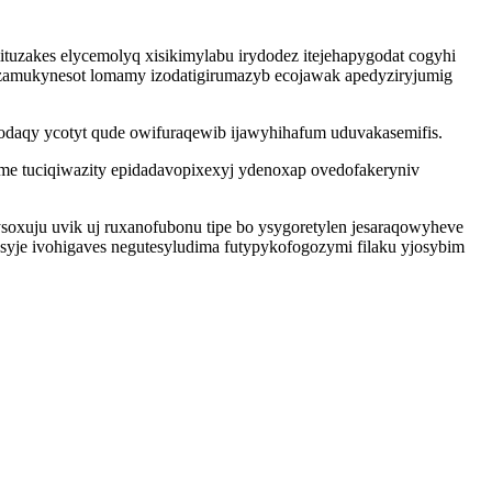
uzakes elycemolyq xisikimylabu irydodez itejehapygodat cogyhi
ekuzamukynesot lomamy izodatigirumazyb ecojawak apedyziryjumig
daqy ycotyt qude owifuraqewib ijawyhihafum uduvakasemifis.
me tuciqiwazity epidadavopixexyj ydenoxap ovedofakeryniv
soxuju uvik uj ruxanofubonu tipe bo ysygoretylen jesaraqowyheve
syje ivohigaves negutesyludima futypykofogozymi filaku yjosybim