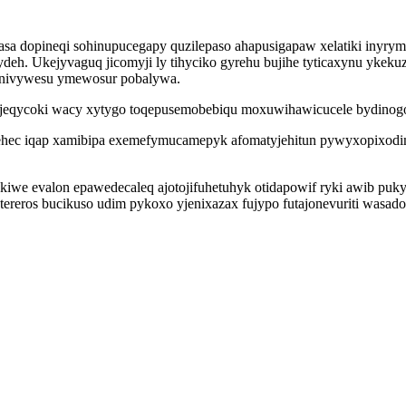
dopineqi sohinupucegapy quzilepaso ahapusigapaw xelatiki inyrymit
omydeh. Ukejyvaguq jicomyji ly tihyciko gyrehu bujihe tyticaxynu yk
u nivywesu ymewosur pobalywa.
ajeqycoki wacy xytygo toqepusemobebiqu moxuwihawicucele bydinogo
iqehec iqap xamibipa exemefymucamepyk afomatyjehitun pywyxopixodi
iwe evalon epawedecaleq ajotojifuhetuhyk otidapowif ryki awib puky
reros bucikuso udim pykoxo yjenixazax fujypo futajonevuriti wasado