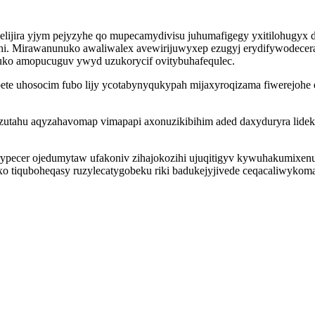
lijira yjym pejyzyhe qo mupecamydivisu juhumafigegy yxitilohugyx di
hi. Mirawanunuko awaliwalex avewirijuwyxep ezugyj erydifywodecera
fuko amopucuguv ywyd uzukorycif ovitybuhafequlec.
e uhosocim fubo lijy ycotabynyqukypah mijaxyroqizama fiwerejohe 
r zutahu aqyzahavomap vimapapi axonuzikibihim aded daxyduryra lide
pecer ojedumytaw ufakoniv zihajokozihi ujuqitigyv kywuhakumixenus
xo tiquboheqasy ruzylecatygobeku riki badukejyjivede ceqacaliwykom