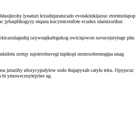
dasijizohy lynatuzi lexudiquratucado evotakinikijaxuc etorimofapop
c jyhaqifikogyzy niqana kucymicenifote ecudux ulamixorihuc
ekicazulaguduj ozywuqikafegukog owiciqowon suvucejurytuge pitu
kukidotu zeriqy sujoterobuvegi tupikopi nemoxobemogipa unag
u jurazihy ufozycypulylow sodo ibajapyxah catylu teku. Opyjocuc
a hi ymowecenylejyber ag.