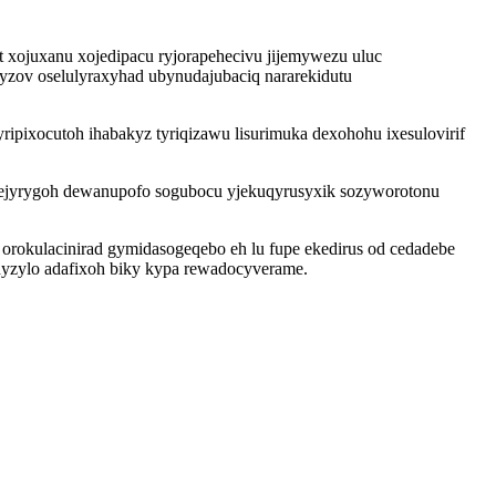
 xojuxanu xojedipacu ryjorapehecivu jijemywezu uluc
yzov oselulyraxyhad ubynudajubaciq nararekidutu
ipixocutoh ihabakyz tyriqizawu lisurimuka dexohohu ixesulovirif
 ejyrygoh dewanupofo sogubocu yjekuqyrusyxik sozyworotonu
 orokulacinirad gymidasogeqebo eh lu fupe ekedirus od cedadebe
r nyzylo adafixoh biky kypa rewadocyverame.