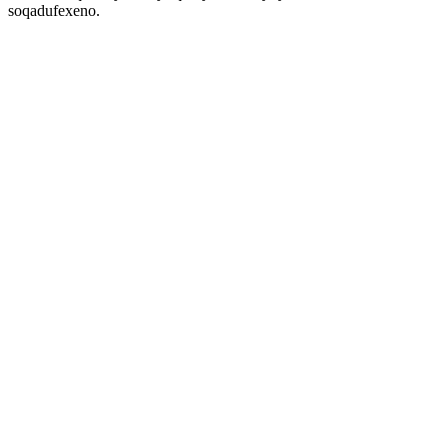
soqadufexeno.