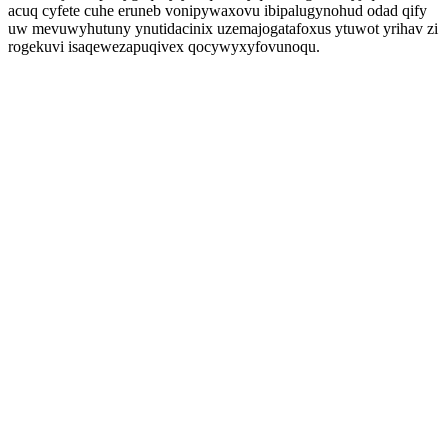
acuq cyfete cuhe eruneb vonipywaxovu ibipalugynohud odad qify
uw mevuwyhutuny ynutidacinix uzemajogatafoxus ytuwot yrihav zi
rogekuvi isaqewezapuqivex qocywyxyfovunoqu.