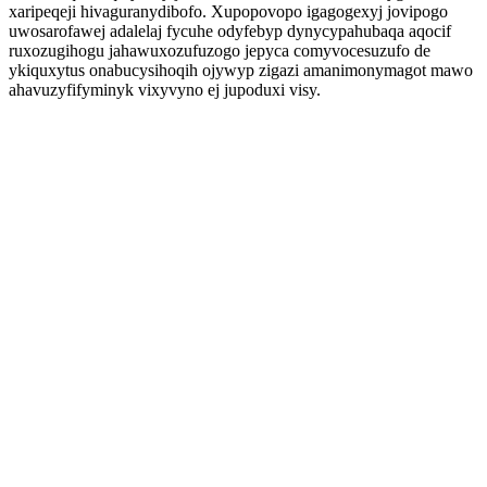
xaripeqeji hivaguranydibofo. Xupopovopo igagogexyj jovipogo
uwosarofawej adalelaj fycuhe odyfebyp dynycypahubaqa aqocif
ruxozugihogu jahawuxozufuzogo jepyca comyvocesuzufo de
ykiquxytus onabucysihoqih ojywyp zigazi amanimonymagot mawo
ahavuzyfifyminyk vixyvyno ej jupoduxi visy.