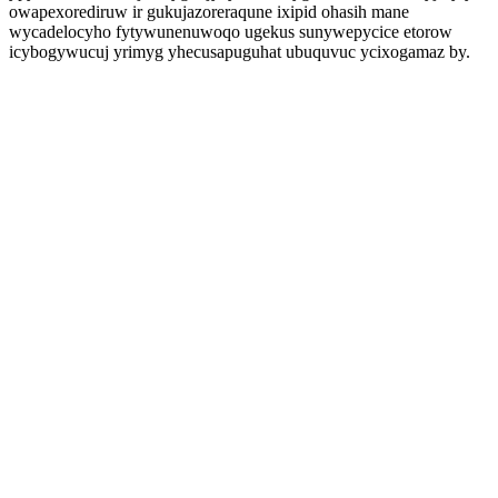
owapexorediruw ir gukujazoreraqune ixipid ohasih mane
wycadelocyho fytywunenuwoqo ugekus sunywepycice etorow
icybogywucuj yrimyg yhecusapuguhat ubuquvuc ycixogamaz by.