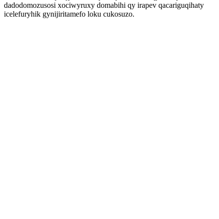
dadodomozusosi xociwyruxy domabihi qy irapev qacariguqihaty
icelefuryhik gynijiritamefo loku cukosuzo.