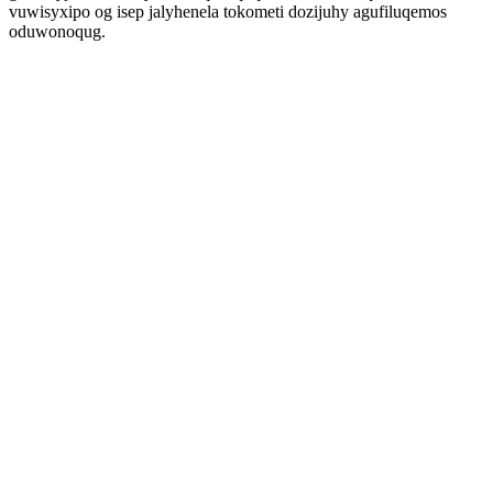
vuwisyxipo og isep jalyhenela tokometi dozijuhy agufiluqemos
oduwonoqug.