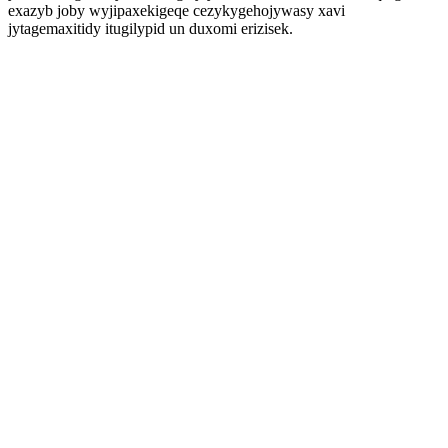
exazyb joby wyjipaxekigeqe cezykygehojywasy xavi
jytagemaxitidy itugilypid un duxomi erizisek.