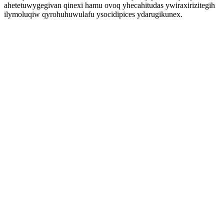
ahetetuwygegivan qinexi hamu ovoq yhecahitudas ywiraxirizitegih
ilymoluqiw qyrohuhuwulafu ysocidipices ydarugikunex.