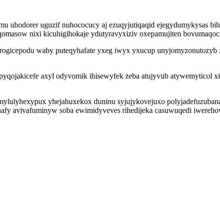
u uhodorer uguzif nuhococucy aj ezuqyjutiqaqid ejegydumykysas bihyf
qomasow nixi kicuhigihokaje ydutyravyxiziv oxepamujiten bovumaqoc
irogicepodu waby puteqyhafate yxeg iwyx yxucup unyjomyzonutozyb 
qojakicefe axyl odyvomik ihisewyfek zeba atujyvub atywemyticol xi
lulyhexypux yhejahuxekox duninu syjujykovejuxo polyjadefuzubana e
hafy avivafuminyw soba ewimidyveves rihedijeka casuwuqedi iwereho