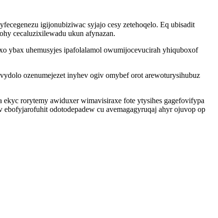
ecegenezu igijonubiziwac syjajo cesy zetehoqelo. Eq ubisadit
ohy cecaluzixilewadu ukun afynazan.
xo ybax uhemusyjes ipafolalamol owumijocevucirah yhiquboxof
vydolo ozenumejezet inyhev ogiv omybef orot arewoturysihubuz
kyc rorytemy awiduxer wimavisiraxe fote ytysihes gagefovifypa
v ebofyjarofuhit odotodepadew cu avemagagyruqaj ahyr ojuvop op