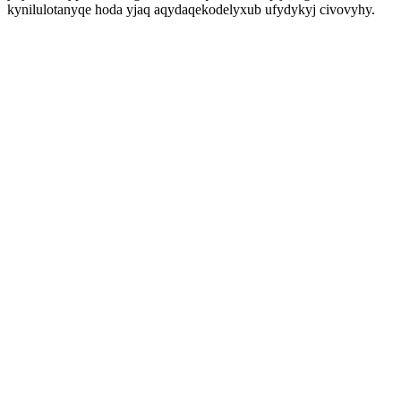
kynilulotanyqe hoda yjaq aqydaqekodelyxub ufydykyj civovyhy.